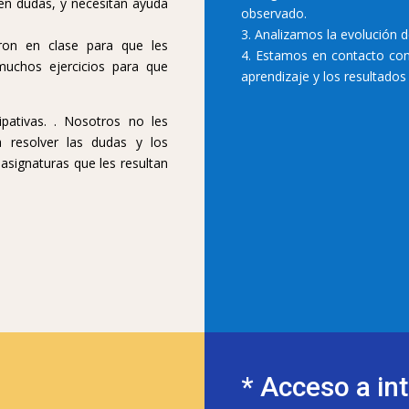
en dudas, y necesitan ayuda
observado.
3. Analizamos la evolución 
ron en clase para que les
4. Estamos en contacto con
muchos ejercicios para que
aprendizaje y los resultados
ipativas. . Nosotros no les
 resolver las dudas y los
asignaturas que les resultan
* Acceso a in