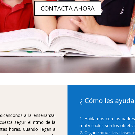
CONTACTA AHORA
¿ Cómo les ayuda
edicándonos a la enseñanza.
1. Hablamos con los padres
uesta seguir el ritmo de la
mal y cuáles son los objetiv
ntas horas. Cuando llegan a
2. Organizamos las clases 