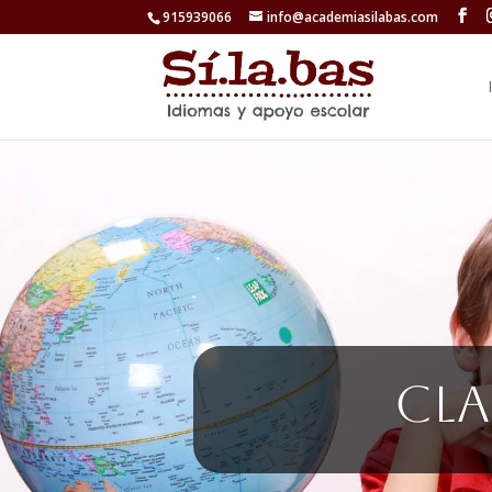
915939066
info@academiasilabas.com
Cla