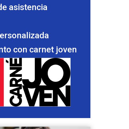
de asistencia
personalizada
to con carnet joven